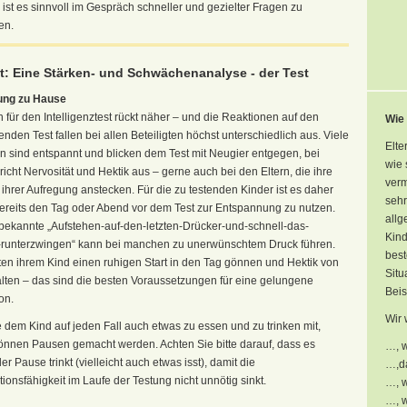
 ist es sinnvoll im Gespräch schneller und gezielter Fragen zu
en.
tt: Eine Stärken- und Schwächenanalyse - der Test
ung zu Hause
 für den Intelligenztest rückt näher – und die Reaktionen auf den
Wie
nden Test fallen bei allen Beteiligten höchst unterschiedlich aus. Viele
Elte
n sind entspannt und blicken dem Test mit Neugier entgegen, bei
wie 
icht Nervosität und Hektik aus – gerne auch bei den Eltern, die ihre
verm
 ihrer Aufregung anstecken. Für die zu testenden Kinder ist es daher
sehr
bereits den Tag oder Abend vor dem Test zur Entspannung zu nutzen.
allg
bekannte „Aufstehen-auf-den-letzten-Drücker-und-schnell-das-
Kind
-runterzwingen“ kann bei manchen zu unerwünschtem Druck führen.
best
lten ihrem Kind einen ruhigen Start in den Tag gönnen und Hektik von
Situ
alten – das sind die besten Voraussetzungen für eine gelungene
Beis
on.
Wir 
 dem Kind auf jeden Fall auch etwas zu essen und zu trinken mit,
können Pausen gemacht werden. Achten Sie bitte darauf, dass es
…, w
r Pause trinkt (vielleicht auch etwas isst), damit die
…,da
ionsfähigkeit im Laufe der Testung nicht unnötig sinkt.
…, w
…, w