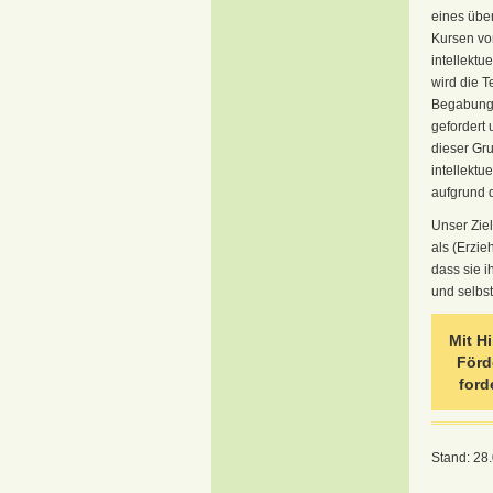
eines über
Kursen vo
intellektu
wird die 
Begabung 
gefordert
dieser Gr
intellektu
aufgrund d
Unser Ziel
als (Erzie
dass sie 
und selbs
Mit H
Förd
ford
Stand: 28