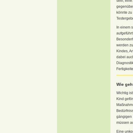
sein, eine
gegenüber
könnte zu
Testergeb
In einem s
aufgeführ
Besonderhe
werden zu
Kindes, Ar
dabei auc
Diagnosti
Fertigkeit
Wie geh
Wichtig is
Kind gefö
Maßnahmen 
Bedürfnis
gängigen 
müssen au
Eine unkom