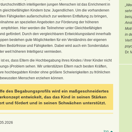
durchschnittlich intelligenten jungen Menschen ist das Enrichment in
„Wen
n gleichbefähigten Kindern bzw. Jugendlichen. Um die vorhandenen
sehr
ellen Fähigkeiten außerschulisch zur weiteren Entfaltung zu bringen,
beis
Teilnahme an speziellen Angeboten zur Förderung der höheren
Ans
empfohlen. Hier werden die Teilnehmer unter Gleichbefähigten
Moti
 und gefördert. Durch den vergleichbaren Entwicklungsstand innerhalb
in d
uppen bestehen gute Möglichkeiten für ein Verständnis der eigenen
Verh
ellen Bedürfnisse und Fähigkeiten. Dabei wird auch ein Sonderstatus
psyc
er weit höheren Intelligenz vermieden.
Dr. 
 ist es, dass Eltern die Hochbegabung ihres Kindes / ihrer Kinder nicht
hungs-)Problem sehen. Wir unterstützen Eltern nach besten Kräften,
ihre hochbegabten Kinder ohne größere Schwierigkeiten zu fröhlichen
tbewussten Menschen erziehen können.
ilfe des Begabungsprofils wird ein maßgeschneidertes
erkonzept entwickelt, das das Kind in seinen Stärken
ert und fördert und in seinen Schwächen unterstützt.
.05.2026
top