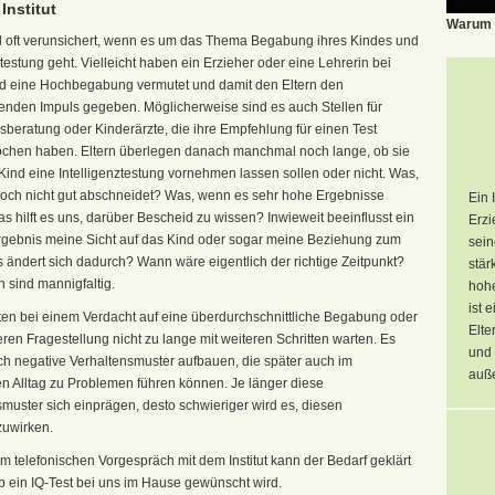
Institut
Warum s
nd oft verunsichert, wenn es um das Thema Begabung ihres Kindes und
ztestung geht. Vielleicht haben ein Erzieher oder eine Lehrerin bei
d eine Hochbegabung vermutet und damit den Eltern den
enden Impuls gegeben. Möglicherweise sind es auch Stellen für
beratung oder Kinderärzte, die ihre Empfehlung für einen Test
chen haben. Eltern überlegen danach manchmal noch lange, ob sie
Kind eine Intelligenztestung vornehmen lassen sollen oder nicht. Was,
och nicht gut abschneidet? Was, wenn es sehr hohe Ergebnisse
Ein 
as hilft es uns, darüber Bescheid zu wissen? Inwieweit beeinflusst ein
Erzi
rgebnis meine Sicht auf das Kind oder sogar meine Beziehung zum
sein
 ändert sich dadurch? Wann wäre eigentlich der richtige Zeitpunkt?
stär
 sind mannigfaltig.
hohe
ist 
lten bei einem Verdacht auf eine überdurchschnittliche Begabung oder
Elte
ren Fragestellung nicht zu lange mit weiteren Schritten warten. Es
und 
ch negative Verhaltensmuster aufbauen, die später auch im
auße
en Alltag zu Problemen führen können. Je länger diese
muster sich einprägen, desto schwieriger wird es, diesen
uwirken.
 telefonischen Vorgespräch mit dem Institut kann der Bedarf geklärt
b ein IQ-Test bei uns im Hause gewünscht wird.