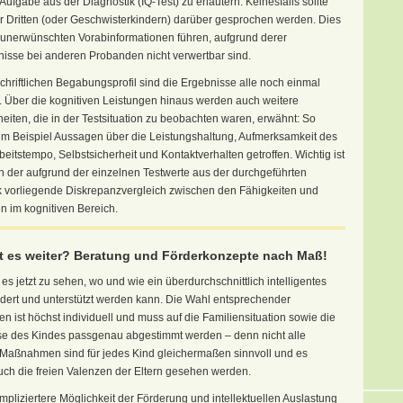
 Aufgabe aus der Diagnostik (IQ-Test) zu erläutern. Keinesfalls sollte
 Dritten (oder Geschwisterkindern) darüber gesprochen werden. Dies
 unerwünschten Vorabinformationen führen, aufgrund derer
nisse bei anderen Probanden nicht verwertbar sind.
chriftlichen Begabungsprofil sind die Ergebnisse alle noch einmal
t. Über die kognitiven Leistungen hinaus werden auch weitere
iten, die in der Testsituation zu beobachten waren, erwähnt: So
m Beispiel Aussagen über die Leistungshaltung, Aufmerksamkeit des
beitstempo, Selbstsicherheit und Kontaktverhalten getroffen. Wichtig ist
h der aufgrund der einzelnen Testwerte aus der durchgeführten
k vorliegende Diskrepanzvergleich zwischen den Fähigkeiten und
en im kognitiven Bereich.
t es weiter? Beratung und Förderkonzepte nach Maß!
t es jetzt zu sehen, wo und wie ein überdurchschnittlich intelligentes
rdert und unterstützt werden kann. Die Wahl entsprechender
ist höchst individuell und muss auf die Familiensituation sowie die
se des Kindes passgenau abgestimmt werden – denn nicht alle
Maßnahmen sind für jedes Kind gleichermaßen sinnvoll und es
ch die freien Valenzen der Eltern gesehen werden.
pliziertere Möglichkeit der Förderung und intellektuellen Auslastung