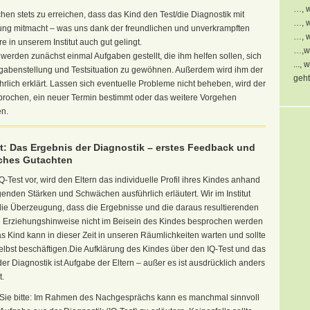
…, w
hen stets zu erreichen, dass das Kind den Test/die Diagnostik mit
…, w
ung mitmacht – was uns dank der freundlichen und unverkrampften
…, w
 in unserem Institut auch gut gelingt.
…,wi
erden zunächst einmal Aufgaben gestellt, die ihm helfen sollen, sich
...,
fgabenstellung und Testsituation zu gewöhnen. Außerdem wird ihm der
geht
hrlich erklärt. Lassen sich eventuelle Probleme nicht beheben, wird der
brochen, ein neuer Termin bestimmt oder das weitere Vorgehen
n.
tt: Das Ergebnis der Diagnostik – erstes Feedback und
iches Gutachten
IQ-Test vor, wird den Eltern das individuelle Profil ihres Kindes anhand
genden Stärken und Schwächen ausführlich erläutert. Wir im Institut
 die Überzeugung, dass die Ergebnisse und die daraus resultierenden
 Erziehungshinweise nicht im Beisein des Kindes besprochen werden
as Kind kann in dieser Zeit in unseren Räumlichkeiten warten und sollte
selbst beschäftigen.Die Aufklärung des Kindes über den IQ-Test und das
er Diagnostik ist Aufgabe der Eltern – außer es ist ausdrücklich anders
.
Sie bitte: Im Rahmen des Nachgesprächs kann es manchmal sinnvoll