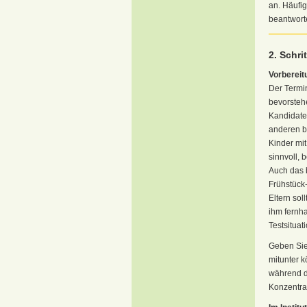
an. Häufig
beantwort
2. Schri
Vorbereit
Der Termin
bevorstehe
Kandidate
anderen br
Kinder mit
sinnvoll, 
Auch das 
Frühstück
Eltern sol
ihm fernh
Testsituati
Geben Sie
mitunter 
während de
Konzentrat