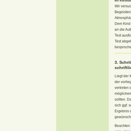
Im Institut
Wir versuc
Begeister
Atmosphäre
Dem Kind w
an die Au
Test ausfü
Test abge
besproche
3. Schri
schriftl
Liegt der 
der vorlie
vertreten
möglichen
sollten. D
sich ggf. 
Ergebnis d
gewünscht
Beachten 