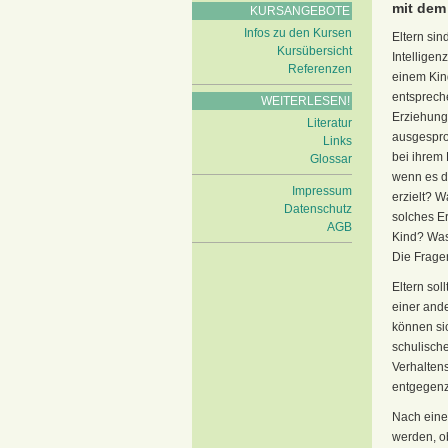
mit dem 
KURSANGEBOTE
Infos zu den Kursen
Eltern si
Kursübersicht
Intelligen
Referenzen
einem Kin
entsprech
WEITERLESEN!
Erziehungs
Literatur
ausgespro
Links
bei ihrem 
Glossar
wenn es d
Impressum
erzielt? W
Datenschutz
solches E
AGB
Kind? Was
Die Fragen
Eltern sol
einer ande
können si
schulisch
Verhaltens
entgegenz
Nach einem
werden, o