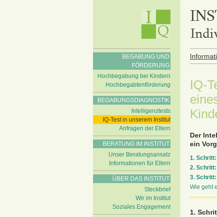
Informat
BEGABUNG UND
FÖRDERUNG
Hochbegabung bei Kindern
IQ-Te
Hochbegabtenförderung
eine
BEGABUNGSDIAGNOSTIK
Kind
Intelligenztests
IQ-Test in unserem Institut
Anfragen der Eltern
Der Inte
ein Vorg
BERATUNG IM INSTITUT
Unser Beratungsansatz
1. Schritt:
Informationen für Eltern
2. Schritt:
3. Schritt:
ÜBER DAS INSTITUT
Wie geht 
Steckbrief
Wir im Institut
Soziales Engagement
1. Schri