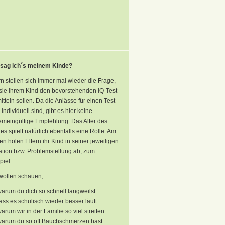
 sag ich´s meinem Kinde?
rn stellen sich immer mal wieder die Frage,
sie ihrem Kind den bevorstehenden IQ-Test
itteln sollen. Da die Anlässe für einen Test
 individuell sind, gibt es hier keine
emeingültige Empfehlung. Das Alter des
es spielt natürlich ebenfalls eine Rolle. Am
en holen Eltern ihr Kind in seiner jeweiligen
ation bzw. Problemstellung ab, zum
piel:
wollen schauen,
arum du dich so schnell langweilst.
ss es schulisch wieder besser läuft.
arum wir in der Familie so viel streiten.
arum du so oft Bauchschmerzen hast.