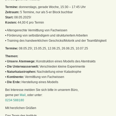
Termine:
donnerstags, gerade Woche, 15:30 – 17:45 Uhr
Zeitraum:
5 Termine, nur als 5-er Block buchbar
Start:
08.05.2025!
Kosten:
44,00 € pro Termin
• Altersgerechte Vermittlung von Fachwissen
• Förderung von selbständigem und strukturiertem Arbeiten
• Training des handwerklichen Geschicks/Motorik und der Teamfähigkeit
Termine:
08.05.25!, 15.05.25, 12.06.25, 26.06.25, 10.07.25
Themen:
•
Unsere Atemwege:
Konstruktion eines Modells des Atemtrakts
•
Die Unterwasserwelt:
Verschieden kleine Experimente
•
Naturkatastrophen:
Nachstellung einer Katastrophe
•
Kontinente:
Vermittlung von Fachwissen
•
Die Erde:
Herstellung eines Modells
Bei Interesse melden Sie sich bitte in unserem Büro,
gerne per
Mail
, oder unter:
0234 588180
Mit herzlichen Grüßen
Das Team des Instituts