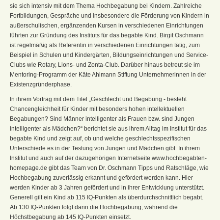
sie sich intensiv mit dem Thema Hochbegabung bei Kindern. Zahlreiche
Fortbildungen, Gespräche und insbesondere die Förderung von Kindern in
außerschulischen, ergänzenden Kursen in verschiedenen Einrichtungen
führten zur Gründung des Instituts für das begabte Kind. Birgit Oschmann
ist regelmäßig als Referentin in verschiedenen Einrichtungen tätig, zum
Beispiel in Schulen und Kindergärten, Bildungseinrichtungen und Service-
Clubs wie Rotary, Lions- und Zonta-Club. Darüber hinaus betreut sie im
Mentoring-Programm der Käte Ahlmann Stiftung Unternehmerinnen in der
Existenzgründerphase.
In ihrem Vortrag mit dem Titel „Geschlecht und Begabung - besteht
Chancengleichheit für Kinder mit besonders hohen intellektuellen
Begabungen? Sind Männer intelligenter als Frauen bzw. sind Jungen
intelligenter als Mädchen?“ berichtet sie aus ihrem Alltag im Institut für das
begabte Kind und zeigt auf, ob und welche geschlechtsspezifischen
Unterschiede es in der Testung von Jungen und Mädchen gibt. In ihrem
Institut und auch auf der dazugehörigen Internetseite www.hochbegabten-
homepage.de gibt das Team von Dr. Oschmann Tipps und Ratschläge, wie
Hochbegabung zuverlässig erkannt und gefördert werden kann. Hier
werden Kinder ab 3 Jahren gefördert und in ihrer Entwicklung unterstützt.
Generell gilt ein Kind ab 115 IQ-Punkten als überdurchschnittlich begabt.
Ab 130 IQ-Punkten folgt dann die Hochbegabung, während die
Höchstbegabung ab 145 IQ-Punkten einsetzt.