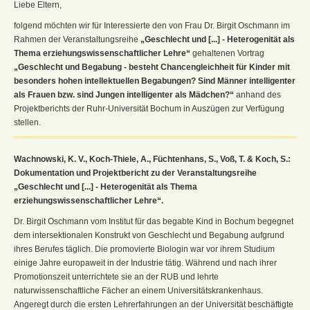
Liebe Eltern,
folgend möchten wir für Interessierte den von Frau Dr. Birgit Oschmann im
Rahmen der Veranstaltungsreihe
„Geschlecht und [...] - Heterogenität als
Thema erziehungswissenschaftlicher Lehre“
gehaltenen Vortrag
„Geschlecht und Begabung - besteht Chancengleichheit für Kinder mit
besonders hohen intellektuellen Begabungen? Sind Männer intelligenter
als Frauen bzw. sind Jungen intelligenter als Mädchen?“
anhand des
Projektberichts der Ruhr-Universität Bochum in Auszügen zur Verfügung
stellen.
Wachnowski, K. V., Koch-Thiele, A., Füchtenhans, S., Voß, T. & Koch, S.:
Dokumentation und Projektbericht zu der Veranstaltungsreihe
„Geschlecht und [...] - Heterogenität als Thema
erziehungswissenschaftlicher Lehre“.
Dr. Birgit Oschmann vom Institut für das begabte Kind in Bochum begegnet
dem intersektionalen Konstrukt von Geschlecht und Begabung aufgrund
ihres Berufes täglich. Die promovierte Biologin war vor ihrem Studium
einige Jahre europaweit in der Industrie tätig. Während und nach ihrer
Promotionszeit unterrichtete sie an der RUB und lehrte
naturwissenschaftliche Fächer an einem Universitätskrankenhaus.
Angeregt durch die ersten Lehrerfahrungen an der Universität beschäftigte