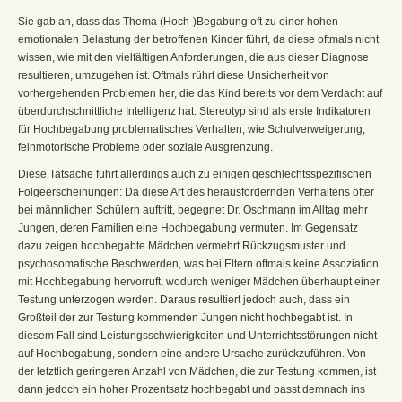
Sie gab an, dass das Thema (Hoch-)Begabung oft zu einer hohen
emotionalen Belastung der betroffenen Kinder führt, da diese oftmals nicht
wissen, wie mit den vielfältigen Anforderungen, die aus dieser Diagnose
resultieren, umzugehen ist. Oftmals rührt diese Unsicherheit von
vorhergehenden Problemen her, die das Kind bereits vor dem Verdacht auf
überdurchschnittliche Intelligenz hat. Stereotyp sind als erste Indikatoren
für Hochbegabung problematisches Verhalten, wie Schulverweigerung,
feinmotorische Probleme oder soziale Ausgrenzung.
Diese Tatsache führt allerdings auch zu einigen geschlechtsspezifischen
Folgeerscheinungen: Da diese Art des herausfordernden Verhaltens öfter
bei männlichen Schülern auftritt, begegnet Dr. Oschmann im Alltag mehr
Jungen, deren Familien eine Hochbegabung vermuten. Im Gegensatz
dazu zeigen hochbegabte Mädchen vermehrt Rückzugsmuster und
psychosomatische Beschwerden, was bei Eltern oftmals keine Assoziation
mit Hochbegabung hervorruft, wodurch weniger Mädchen überhaupt einer
Testung unterzogen werden. Daraus resultiert jedoch auch, dass ein
Großteil der zur Testung kommenden Jungen nicht hochbegabt ist. In
diesem Fall sind Leistungsschwierigkeiten und Unterrichtsstörungen nicht
auf Hochbegabung, sondern eine andere Ursache zurückzuführen. Von
der letztlich geringeren Anzahl von Mädchen, die zur Testung kommen, ist
dann jedoch ein hoher Prozentsatz hochbegabt und passt demnach ins